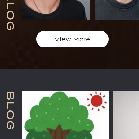
L
O
G
View More
B
L
O
G