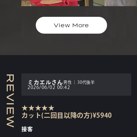
View More
R
ミカエルさん
男性
30代後半
E
2026/06/02 00:42
V
I
★
★
★
★
★
E
カット(二回目以降の方)¥5940
W
接客