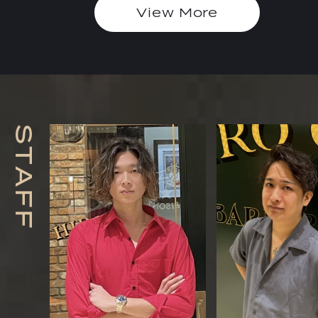
View More
S
T
A
F
F