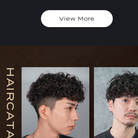
View More
H
A
I
R
C
A
T
A