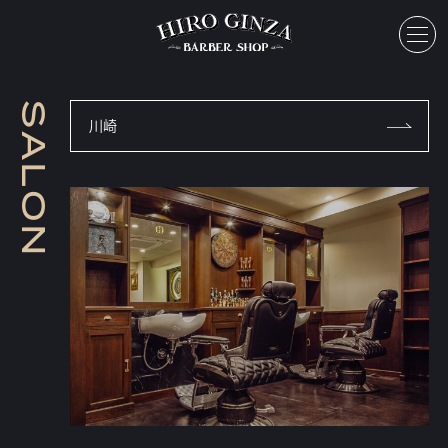
toggl
S
川崎
A
L
O
N