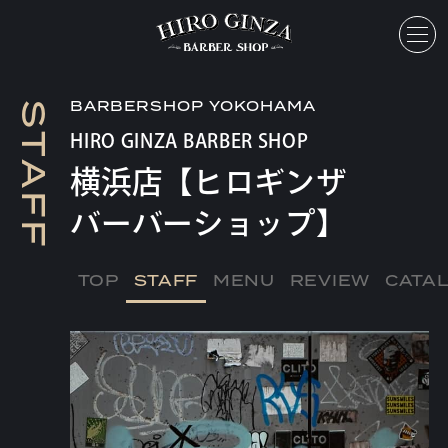
toggl
BARBERSHOP YOKOHAMA
S
T
HIRO GINZA BARBER SHOP
A
横浜店【ヒロギンザ
F
バーバーショップ】
F
TOP
STAFF
MENU
REVIEW
CATA