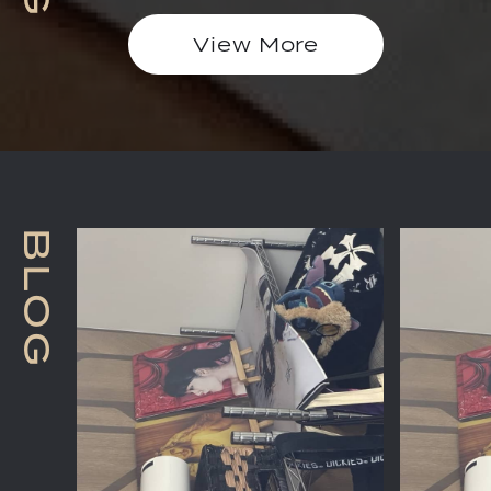
View More
B
L
O
G