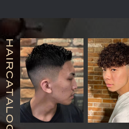
H
A
I
R
C
A
T
A
L
O
G